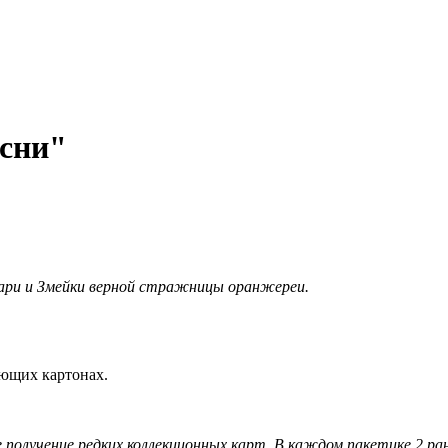
есни"
ари и Змейки верной стражницы оранжереи.
яющих картонах.
 получение редких коллекционных карт. В каждом пакетике 2 ра