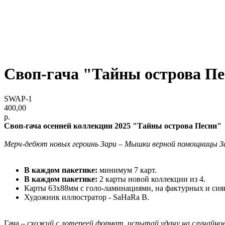
Своп-гача "Тайны острова П
SWAP-1
400,00
р.
Своп-гача осенней коллекции 2025 "Тайны острова Песни"
Мерч-дебют новых героинь Зари – Мышки верной помощницы З
В каждом пакетике:
минимум 7 карт.
В каждом пакетике:
2 карты новой коллекции из 4.
Карты 63х88мм с голо-ламинациями, на фактурных и си
Художник иллюстратор - SaHaRa B.
Гача
– схожий с лотереей формат, испытай удачу на случайное