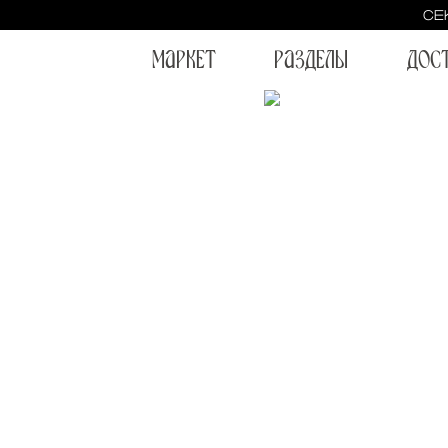
СЕ
МаРКЕТ
РаЗДЕЛЫ
ДОС