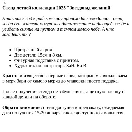
р.
Стенд летней коллекции 2025 "Звездопад желаний"
Лишь раз в год в райском саду происходит звездопад – день,
когда его жители могут загадать желание падающей звезде и
увидеть сияние на пустом и темном мглою небе. А что
загадешь ты?
Прозрачный акрил.
Две детали 15см и 8 см.
Фигурная подставка с принтом.
Художник иллюстратор - SaHaRa B.
Красота и изящество - первые слова, которые мы вкладываем
в мерч Зари от самого мерча до упаковки твоего подарка.
После получения стенда не забудь снять защитную пленку с
каждой детали на обороте.
Обрати внимание:
стенд доступен к предзаказу, ожидаемая
дата получения 15-20 января, также доступно к самовывозу.